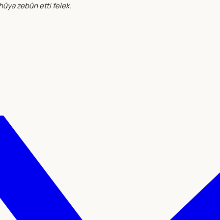
hûya zebûn etti felek.