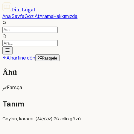
Dini Lügat
Ana Sayfa
Göz At
Arama
Hakkımızda
A harfine dön
Rastgele
Âhû
آهو
Farsça
Tanım
Ceylan, karaca. (
Mecaz
) Güzelin gözü.