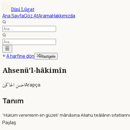
Dini Lügat
Ana Sayfa
Göz At
Arama
Hakkımızda
A harfine dön
Rastgele
Ahsenü'l-hâkimîn
احسن الحاكمين
Arapça
Tanım
“Hüküm verenlerin en güzeli” mânâsına Allahü teâlânın sıfatların
Paylaş