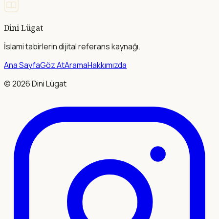
Dini Lügat
İslami tabirlerin dijital referans kaynağı.
Ana Sayfa
Göz At
Arama
Hakkımızda
©
2026
Dini Lügat