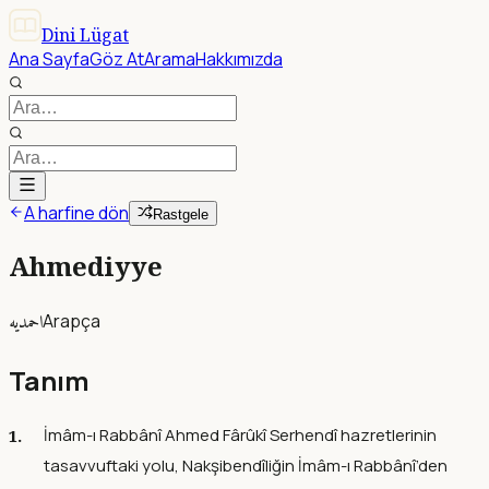
Dini Lügat
Ana Sayfa
Göz At
Arama
Hakkımızda
A harfine dön
Rastgele
Ahmediyye
احمديه
Arapça
Tanım
İmâm-ı Rabbânî Ahmed Fârûkî Serhendî hazretlerinin
tasavvuftaki yolu, Nakşibendîliğin İmâm-ı Rabbânî’den