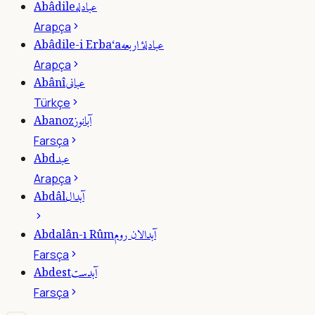
عبادله
Abâdile
Arapça
عبادلۀ اربعه
Abâdile-i Erba‘a
Arapça
عبانى
Abânî
Türkçe
آبانوز
Abanoz
Farsça
عبد
Abd
Arapça
آبدال
Abdâl
آبدالان روم
Abdalân-ı Rûm
Farsça
آبدست
Abdest
Farsça