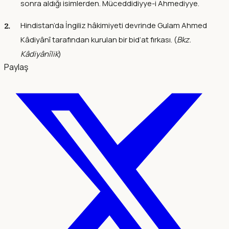
sonra aldığı isimlerden. Müceddidiyye-i Ahmediyye.
Hindistan’da İngiliz hâkimiyeti devrinde Gulam Ahmed
Kâdiyânî tarafından kurulan bir bid‘at fırkası. (
Bkz.
Kâdiyânîlik
)
Paylaş