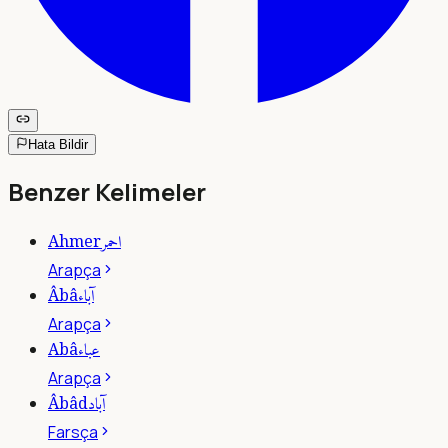
Hata Bildir
Benzer Kelimeler
احمر
Ahmer
Arapça
آباء
Âbâ
Arapça
عباء
Abâ
Arapça
آباد
Âbâd
Farsça