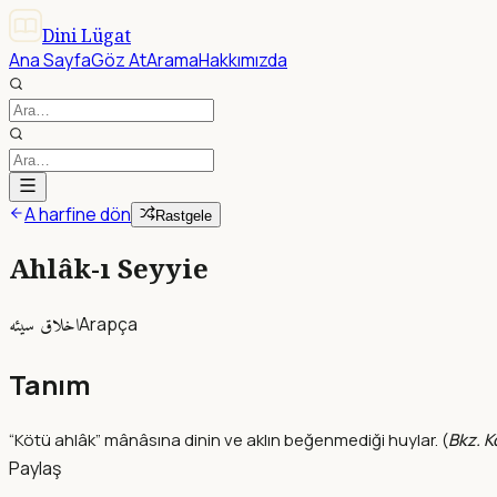
Dini Lügat
Ana Sayfa
Göz At
Arama
Hakkımızda
A harfine dön
Rastgele
Ahlâk-ı Seyyie
اخلاق سيئه
Arapça
Tanım
“Kötü ahlâk” mânâsına dinin ve aklın beğenmediği huylar. (
Bkz. K
Paylaş