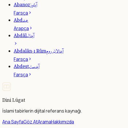
آبانوز
Abanoz
Farsça
عبد
Abd
Arapça
آبدال
Abdâl
آبدالان روم
Abdalân-ı Rûm
Farsça
آبدست
Abdest
Farsça
Dini Lügat
İslami tabirlerin dijital referans kaynağı.
Ana Sayfa
Göz At
Arama
Hakkımızda