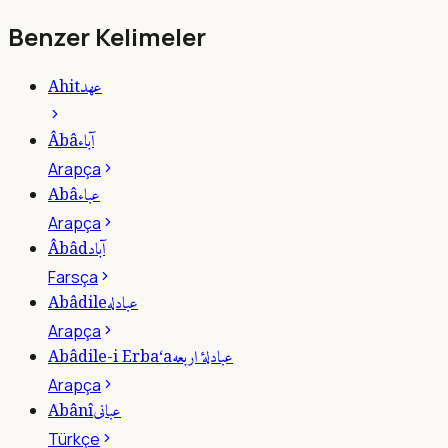
Benzer Kelimeler
عهد
Ahit
آباء
Âbâ
Arapça
عباء
Abâ
Arapça
آباد
Âbâd
Farsça
عبادله
Abâdile
Arapça
عبادلۀ اربعه
Abâdile-i Erba‘a
Arapça
عبانى
Abânî
Türkçe