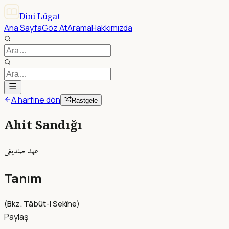
Dini Lügat
Ana Sayfa
Göz At
Arama
Hakkımızda
A harfine dön
Rastgele
Ahit Sandığı
عهد صنديغى
Tanım
(
Bkz. Tâbût-i Sekîne
)
Paylaş