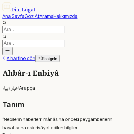
Dini Lügat
Ana Sayfa
Göz At
Arama
Hakkımızda
A harfine dön
Rastgele
Ahbâr-ı Enbiyâ
اخبار انبياء
Arapça
Tanım
“Nebilerin haberleri” mânâsına önceki peygamberlerin
hayatlarına dair rivâyet edilen bilgiler.