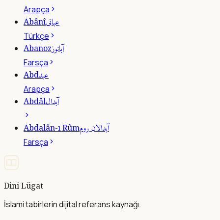
Arapça
عبانى
Abânî
Türkçe
آبانوز
Abanoz
Farsça
عبد
Abd
Arapça
آبدال
Abdâl
آبدالان روم
Abdalân-ı Rûm
Farsça
Dini Lügat
İslami tabirlerin dijital referans kaynağı.