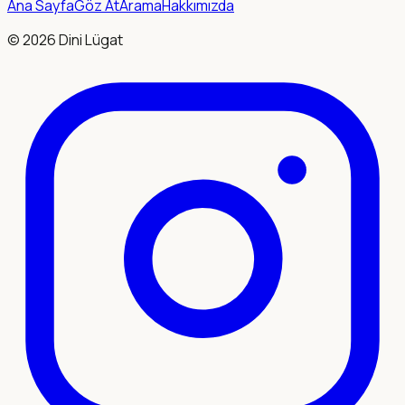
Ana Sayfa
Göz At
Arama
Hakkımızda
©
2026
Dini Lügat