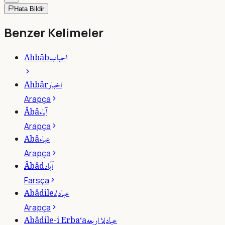
Hata Bildir
Benzer Kelimeler
احباب
Ahbâb
اخبار
Ahbâr
Arapça
آباء
Âbâ
Arapça
عباء
Abâ
Arapça
آباد
Âbâd
Farsça
عبادله
Abâdile
Arapça
عبادلۀ اربعه
Abâdile-i Erba‘a