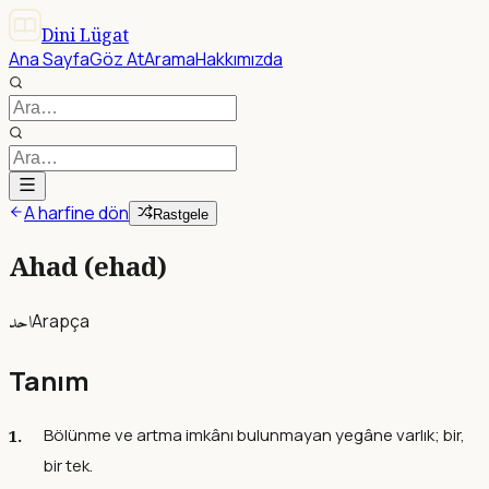
Dini Lügat
Ana Sayfa
Göz At
Arama
Hakkımızda
A harfine dön
Rastgele
Ahad (ehad)
احد
Arapça
Tanım
Bölünme ve artma imkânı bulunmayan yegâne varlık; bir,
bir tek.