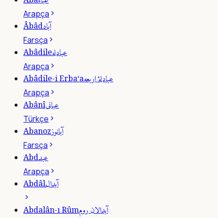
عباء
Arapça
آباد
Âbâd
Farsça
عبادله
Abâdile
Arapça
عبادلۀ اربعه
Abâdile-i Erba‘a
Arapça
عبانى
Abânî
Türkçe
آبانوز
Abanoz
Farsça
عبد
Abd
Arapça
آبدال
Abdâl
آبدالان روم
Abdalân-ı Rûm