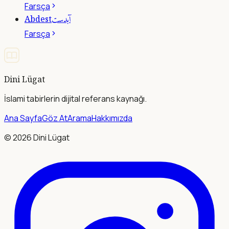
Farsça
آبدست
Abdest
Farsça
Dini Lügat
İslami tabirlerin dijital referans kaynağı.
Ana Sayfa
Göz At
Arama
Hakkımızda
©
2026
Dini Lügat