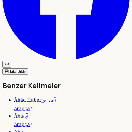
Hata Bildir
Benzer Kelimeler
آحاد خبر
Âhâd Haber
Arapça
آباء
Âbâ
Arapça
Abâ