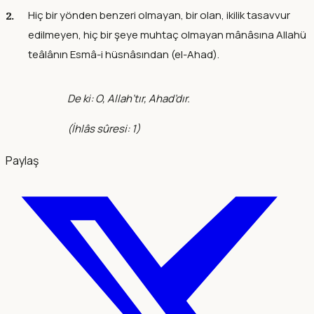
Hiç bir yönden benzeri olmayan, bir olan, ikilik tasavvur
edilmeyen, hiç bir şeye muhtaç olmayan mânâsına Allahü
teâlânın Esmâ-i hüsnâsından (el-Ahad).
De ki: O, Allah’tır, Ahad’dır.
(
İhlâs sûresi: 1
)
Paylaş