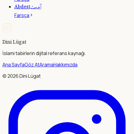
آبدست
Abdest
Farsça
Dini Lügat
İslami tabirlerin dijital referans kaynağı.
Ana Sayfa
Göz At
Arama
Hakkımızda
©
2026
Dini Lügat