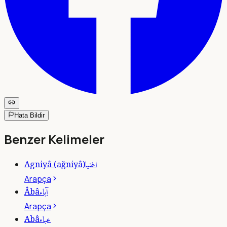
Hata Bildir
Benzer Kelimeler
اغنيا
Agniyâ (ağniyâ)
Arapça
آباء
Âbâ
Arapça
عباء
Abâ