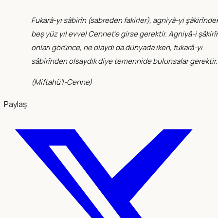
Fukarâ-yı sâbirîn (sabreden fakirler), agniyâ-yi şâkirînde
beş yüz yıl evvel Cennet’e girse gerektir. Agniyâ-i şâkirî
onları görünce, ne olaydı da dünyada iken, fukarâ-yı
sâbirînden olsaydık diye temennide bulunsalar gerektir.
(
Miftahü’l-Cenne
)
Paylaş