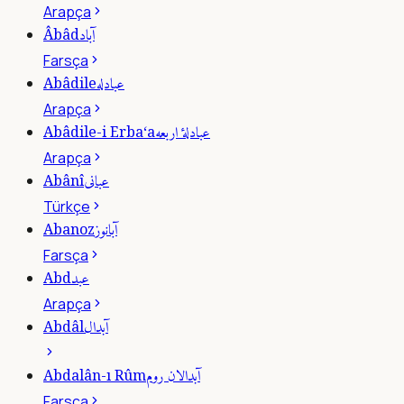
Arapça
آباد
Âbâd
Farsça
عبادله
Abâdile
Arapça
عبادلۀ اربعه
Abâdile-i Erba‘a
Arapça
عبانى
Abânî
Türkçe
آبانوز
Abanoz
Farsça
عبد
Abd
Arapça
آبدال
Abdâl
آبدالان روم
Abdalân-ı Rûm
Farsça