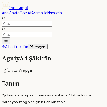
Dini Lügat
Ana Sayfa
Göz At
Arama
Hakkımızda
A harfine dön
Rastgele
Agniyâ-i Şâkirîn
اغنياء شاكرين
Arapça
Tanım
“Şükreden zenginler” mânâsına mallarını Allah yolunda
harcayan zenginler için kullanılan tabir.