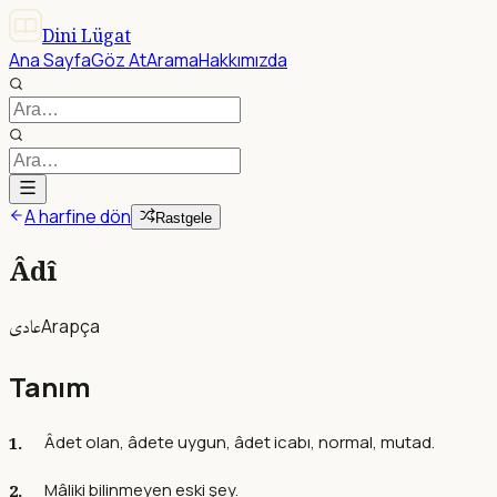
Dini Lügat
Ana Sayfa
Göz At
Arama
Hakkımızda
A harfine dön
Rastgele
Âdî
عادى
Arapça
Tanım
Âdet olan, âdete uygun, âdet icabı, normal, mutad.
Mâliki bilinmeyen eski şey.