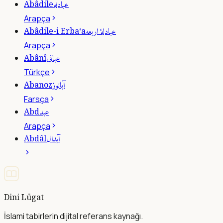
عبادله
Abâdile
Arapça
عبادلۀ اربعه
Abâdile-i Erba‘a
Arapça
عبانى
Abânî
Türkçe
آبانوز
Abanoz
Farsça
عبد
Abd
Arapça
آبدال
Abdâl
Dini Lügat
İslami tabirlerin dijital referans kaynağı.