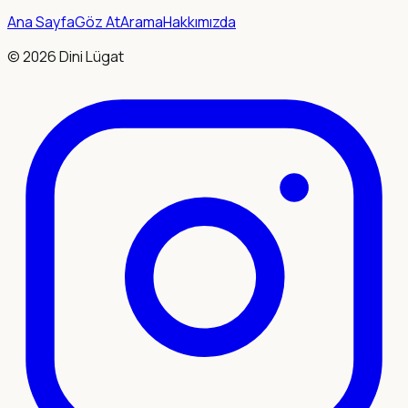
Ana Sayfa
Göz At
Arama
Hakkımızda
©
2026
Dini Lügat