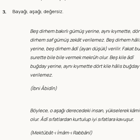
Bayağı, aşağı, değersiz.
Beş dirhem bakırlı gümüş yerine, aynı kıymette, dör
dirhem saf gümüş zekât verilemez. Beş dirhem hâli
yerine, beş dirhem âdî (ayarı düşük) verilir. Fakat bu
surette bile bile vermek mekrûh olur. Beş kile âdî
buğday yerine, aynı kıymette dört kile hâlis buğday
verilemez.
(
İbni Âbidîn
)
Böylece, o aşağı derecedeki insan, yükselerek kâmi
olur. Âdî sıfatlardan kurtulup iyi sıfatlara kavuşur.
(
Mektûbât-ı İmâm-ı Rabbânî
)