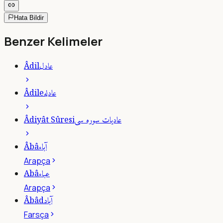
Hata Bildir
Benzer Kelimeler
عادل
Âdil
عادله
Âdile
عاديات سوره سى
Âdiyât Sûresi
آباء
Âbâ
Arapça
عباء
Abâ
Arapça
آباد
Âbâd
Farsça