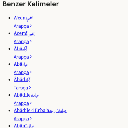
Benzer Kelimeler
اعجم
A‘cem
Arapça
عجمى
Acemî
Arapça
آباء
Âbâ
Arapça
عباء
Abâ
Arapça
آباد
Âbâd
Farsça
عبادله
Abâdile
Arapça
عبادلۀ اربعه
Abâdile-i Erba‘a
Arapça
عبانى
Abânî