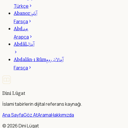
Türkçe
آبانوز
Abanoz
Farsça
عبد
Abd
Arapça
آبدال
Abdâl
آبدالان روم
Abdalân-ı Rûm
Farsça
Dini Lügat
İslami tabirlerin dijital referans kaynağı.
Ana Sayfa
Göz At
Arama
Hakkımızda
©
2026
Dini Lügat