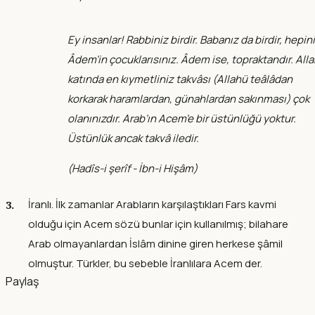
Ey insanlar! Rabbiniz birdir. Babanız da birdir, hepin
Âdem’in çocuklarısınız. Âdem ise, topraktandır. All
katında en kıymetliniz takvâsı (Allahü teâlâdan
korkarak haramlardan, günahlardan sakınması) çok
olanınızdır. Arab’ın Acem’e bir üstünlüğü yoktur.
Üstünlük ancak takvâ iledir.
(
Hadîs-i şerîf - İbn-i Hişâm
)
İranlı. İlk zamanlar Arabların karşılaştıkları Fars kavmi
olduğu için Acem sözü bunlar için kullanılmış; bilahare
Arab olmayanlardan İslâm dinine giren herkese şâmil
olmuştur. Türkler, bu sebeble İranlılara Acem der.
Paylaş