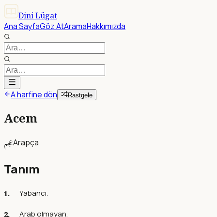
Dini Lügat
Ana Sayfa
Göz At
Arama
Hakkımızda
A harfine dön
Rastgele
Acem
عجم
Arapça
Tanım
Yabancı.
Arab olmayan.