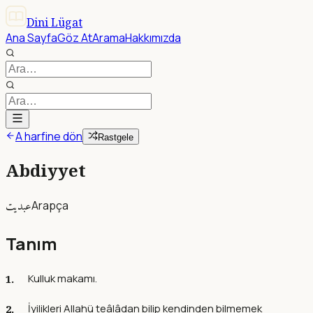
Dini Lügat
Ana Sayfa
Göz At
Arama
Hakkımızda
A harfine dön
Rastgele
Abdiyyet
عبديت
Arapça
Tanım
Kulluk makamı.
İyilikleri Allahü teâlâdan bilip kendinden bilmemek