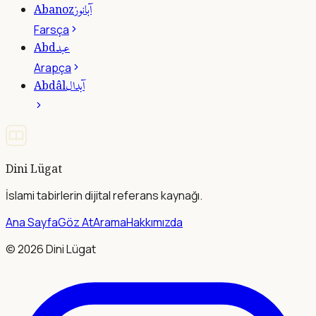
آبانوز
Abanoz
Farsça
عبد
Abd
Arapça
آبدال
Abdâl
Dini Lügat
İslami tabirlerin dijital referans kaynağı.
Ana Sayfa
Göz At
Arama
Hakkımızda
©
2026
Dini Lügat