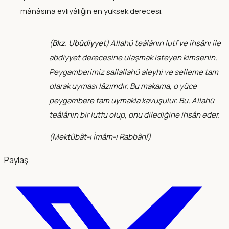
mânâsına evliyâlığın en yüksek derecesi.
(
Bkz. Ubûdiyyet
) Allahü teâlânın lutf ve ihsânı ile
abdiyyet derecesine ulaşmak isteyen kimsenin,
Peygamberimiz sallallahü aleyhi ve selleme tam
olarak uyması lâzımdır. Bu makama, o yüce
peygambere tam uymakla kavuşulur. Bu, Allahü
teâlânın bir lutfu olup, onu dilediğine ihsân eder.
(
Mektûbât-ı İmâm-ı Rabbânî
)
Paylaş