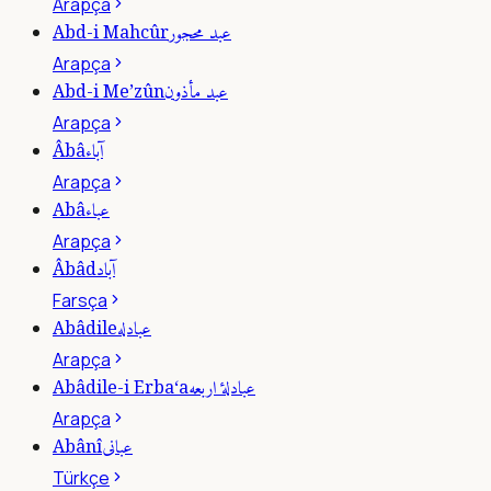
Arapça
عبد محجور
Abd-i Mahcûr
Arapça
عبد مأذون
Abd-i Me’zûn
Arapça
آباء
Âbâ
Arapça
عباء
Abâ
Arapça
آباد
Âbâd
Farsça
عبادله
Abâdile
Arapça
عبادلۀ اربعه
Abâdile-i Erba‘a
Arapça
عبانى
Abânî
Türkçe