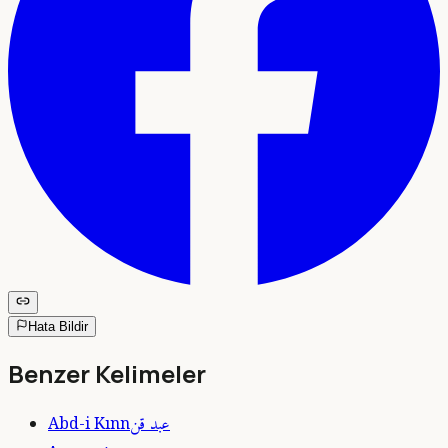
Hata Bildir
Benzer Kelimeler
عبد قن
Abd-i Kınn